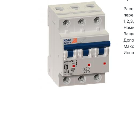
Расс
пере
1,2,3
Номи
Защит
Допо
Макс
Испо