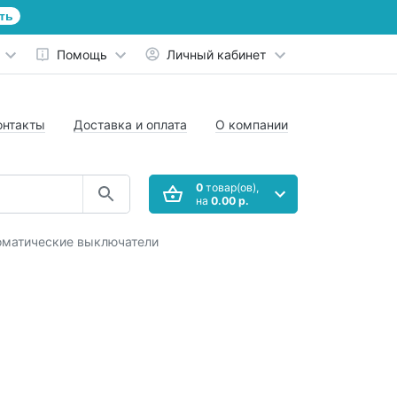
ть
Помощь
Личный кабинет
онтакты
Доставка и оплата
О компании
0
товар(ов),
на
0.00 р.
оматические выключатели