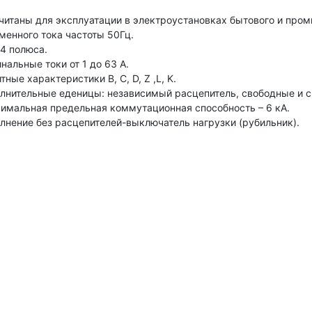
читаны для эксплуатации в электроустановках бытового и про
менного тока частоты 50Гц.
,4 полюса.
нальные токи от 1 до 63 А.
ные характеристики В, С, D, Z ,L, K.
лнительные еденицы: независимый расцепитель, свободные и с
имальная предельная коммутационная способность – 6 кА.
лнение без расцепителей-выключатель нагрузки (рубильник).