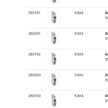
260191
КЭАЗ
В
У
260201
КЭАЗ
В
У
260192
КЭАЗ
В
У
260202
КЭАЗ
В
У
260193
КЭАЗ
В
У