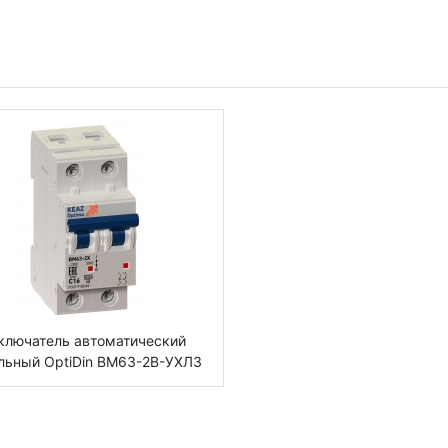
ключатель автоматический
льный OptiDin BM63-2B-УХЛ3