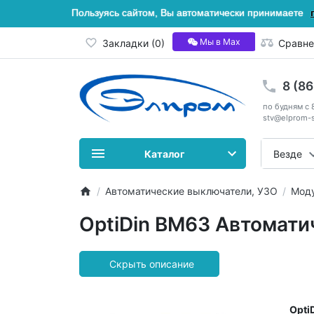
Пользуясь сайтом, Вы автоматически принимаете
Мы в Мах
Закладки (0)
Сравне
8 (8
по будням с 
stv@elprom-s
Каталог
Везде
Автоматические выключатели, УЗО
Моду
OptiDin ВМ63 Автомат
Opti