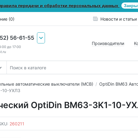
правила передачи и обработки персональных данных
Закры
ние (0)
Новости и статьи
652) 56-61-55
Производители
К
8:00 до 17:00
t.ru
льные автоматические выключатели (МСВ)
OptiDin ВМ63 Авт
1-10-УХЛ3
ческий OptiDin BM63-3K1-10-У
SKU:
260211