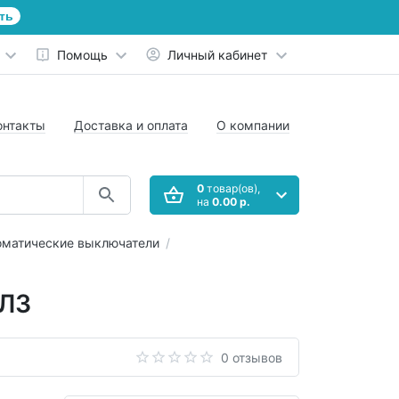
ть
Помощь
Личный кабинет
онтакты
Доставка и оплата
О компании
0
товар(ов),
на
0.00 р.
оматические выключатели
ХЛ3
0 отзывов