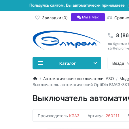
Пользуясь сайтом, Вы автоматически принимаете
Мы в Мах
Закладки (0)
Сравне
8 (8
по будням с 
stv@elprom-s
Каталог
Везде
Автоматические выключатели, УЗО
Моду
Выключатель автоматический OptiDin BM63-3K
Выключатель автомати
Производитель
КЭАЗ
Артикул:
260211