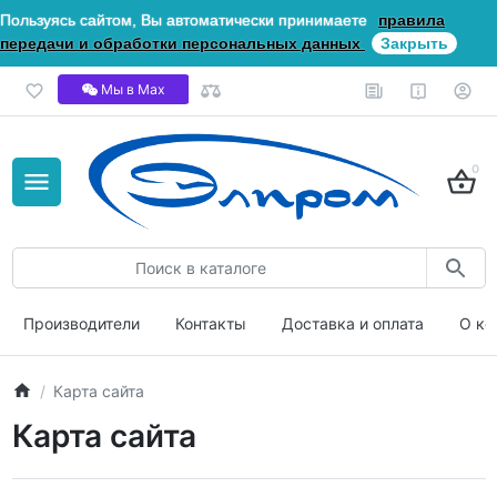
Пользуясь сайтом, Вы автоматически принимаете
правила
передачи и обработки персональных данных
Закрыть
Мы в Мах
0
Производители
Контакты
Доставка и оплата
О ко
Карта сайта
Карта сайта