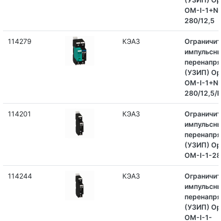
OM-I-1+N
280/12,5
114279
КЭАЗ
Ограничит
импульсн
перенапр
(УЗИП) Op
OM-I-1+N
280/12,5/
114201
КЭАЗ
Ограничит
импульсн
перенапр
(УЗИП) Op
OM-I-1-28
114244
КЭАЗ
Ограничит
импульсн
перенапр
(УЗИП) Op
OM-I-1-