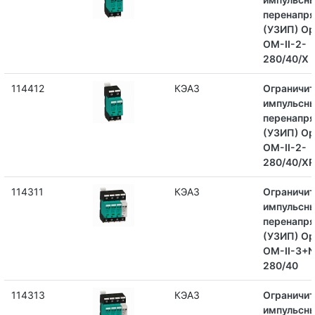
перенапр
(УЗИП) Op
OM-II-2-
280/40/X
114412
КЭАЗ
Ограничит
импульсн
перенапр
(УЗИП) Op
OM-II-2-
280/40/XR
114311
КЭАЗ
Ограничит
импульсн
перенапр
(УЗИП) Op
OM-II-3+N
280/40
114313
КЭАЗ
Ограничит
импульсн