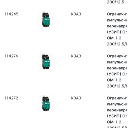
280/12,5
114245
КЭАЗ
Ограничит
импульсн
перенапр
(УЗИП) Op
OM-I-2-
280/12,5/
114274
КЭАЗ
Ограничит
импульсн
перенапр
(УЗИП) Op
OM-I-2-
280/12,5/
114272
КЭАЗ
Ограничит
импульсн
перенапр
(УЗИП) Op
OM-I-2-
280/12,5/