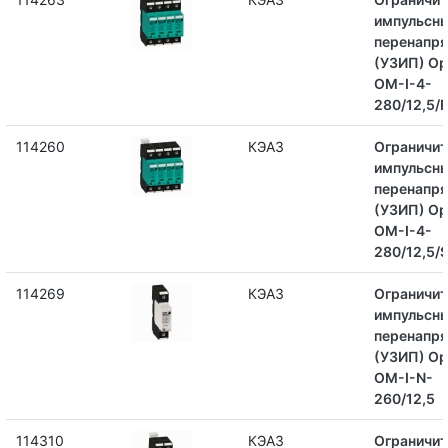
импульсн
перенапр
(УЗИП) Op
OM-I-4-
280/12,5/
114260
КЭАЗ
Ограничит
импульсн
перенапр
(УЗИП) Op
OM-I-4-
280/12,5/
114269
КЭАЗ
Ограничит
импульсн
перенапр
(УЗИП) Op
OM-I-N-
260/12,5
114310
КЭАЗ
Ограничит