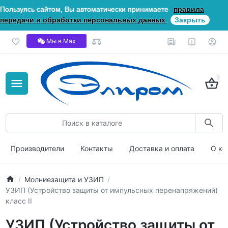
Пользуясь сайтом, Вы автоматически принимаете
правила
передачи и обработки персональных данных
Закрыть
Мы в Мах
0
Производители
Контакты
Доставка и оплата
О ко
Молниезащита и УЗИП
УЗИП (Устройство защиты от импульсных перенапряжений)
класс II
УЗИП (Устройство защиты от