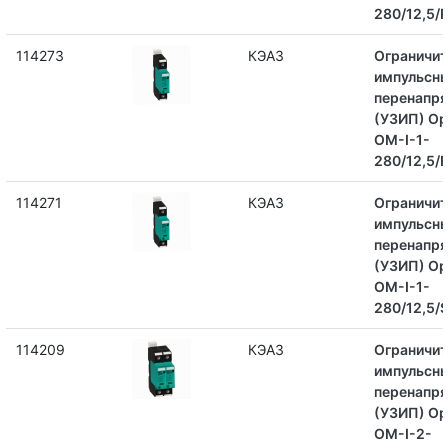
280/12,5/
114273
КЭАЗ
Ограничит
импульсн
перенапр
(УЗИП) Op
OM-I-1-
280/12,5/
114271
КЭАЗ
Ограничит
импульсн
перенапр
(УЗИП) Op
OM-I-1-
280/12,5/
114209
КЭАЗ
Ограничит
импульсн
перенапр
(УЗИП) Op
OM-I-2-