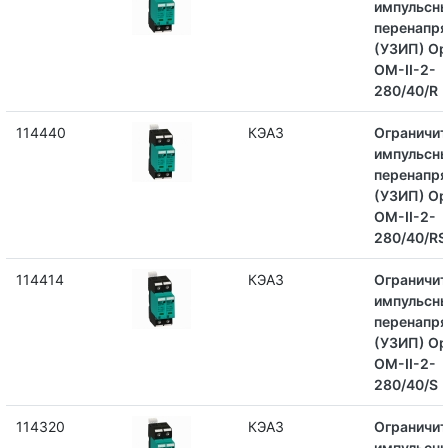
импульсн
перенапр
(УЗИП) Op
OM-II-2-
280/40/R
114440
КЭАЗ
Ограничит
импульсн
перенапр
(УЗИП) Op
OM-II-2-
280/40/RS
114414
КЭАЗ
Ограничит
импульсн
перенапр
(УЗИП) Op
OM-II-2-
280/40/S
114320
КЭАЗ
Ограничит
импульсн