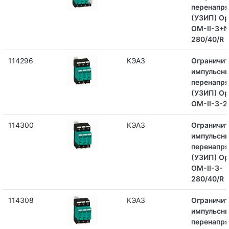
перенапр
(УЗИП) Op
OM-II-3+N
280/40/R
114296
КЭАЗ
Ограничит
импульсн
перенапр
(УЗИП) Op
OM-II-3-2
114300
КЭАЗ
Ограничит
импульсн
перенапр
(УЗИП) Op
OM-II-3-
280/40/R
114308
КЭАЗ
Ограничит
импульсн
перенапр