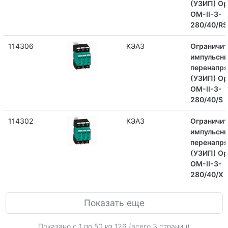
(УЗИП) Op
OM-II-3-
280/40/RS
114306
КЭАЗ
Ограничит
импульсн
перенапр
(УЗИП) Op
OM-II-3-
280/40/S
114302
КЭАЗ
Ограничит
импульсн
перенапр
(УЗИП) Op
OM-II-3-
280/40/X
Показать еще
Показано с 1 по
50
из 126 (всего 3 страниц)