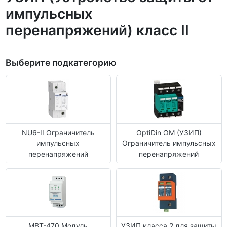
импульсных
перенапряжений) класс II
Выберите подкатегорию
NU6-II Ограничитель
OptiDin OM (УЗИП)
импульсных
Ограничитель импульсных
перенапряжений
перенапряжений
МВТ-470 Модуль
УЗИП класса 2 для защиты