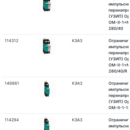
импульсн
перенапр
(УЗИП) Op
OM-II-1+N
280/40
114312
КЭАЗ
Ограничит
импульсн
перенапр
(УЗИП) Op
OM-II-1+N
280/40/R
149961
КЭАЗ
Ограничит
импульсн
перенапр
(УЗИП) Op
OM-II-1-1
114294
КЭАЗ
Ограничит
импульсн