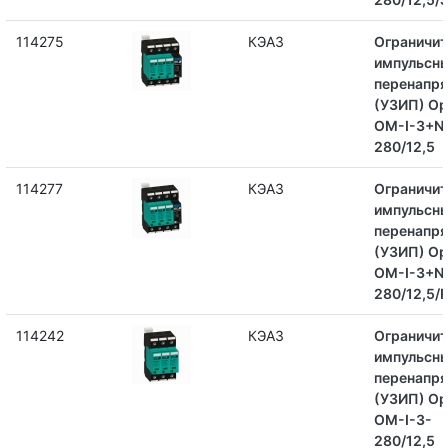
114275
КЭАЗ
Ограничит
импульсн
перенапр
(УЗИП) Op
OM-I-3+N
280/12,5
114277
КЭАЗ
Ограничит
импульсн
перенапр
(УЗИП) Op
OM-I-3+N
280/12,5/
114242
КЭАЗ
Ограничит
импульсн
перенапр
(УЗИП) Op
OM-I-3-
280/12,5