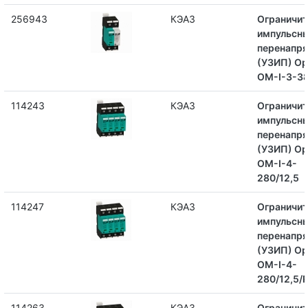
256943
КЭАЗ
Ограничит
импульсн
перенапр
(УЗИП) Op
OM-I-3-38
114243
КЭАЗ
Ограничит
импульсн
перенапр
(УЗИП) Op
OM-I-4-
280/12,5
114247
КЭАЗ
Ограничит
импульсн
перенапр
(УЗИП) Op
OM-I-4-
280/12,5/
114263
КЭАЗ
Ограничит