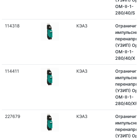
OM-II-1-
280/40/S
114318
КЭАЗ
Ограничит
импульсн
перенапр
(УЗИП) Op
OM-II-1-
280/40/X
114411
КЭАЗ
Ограничит
импульсн
перенапр
(УЗИП) Op
OM-II-1-
280/40/XR
227679
КЭАЗ
Ограничит
импульсн
перенапр
(УЗИП) Op