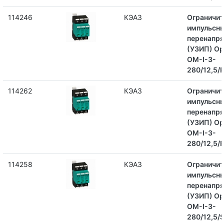
114246
КЭАЗ
Ограничит
импульсн
перенапр
(УЗИП) Op
OM-I-3-
280/12,5/
114262
КЭАЗ
Ограничит
импульсн
перенапр
(УЗИП) Op
OM-I-3-
280/12,5/
114258
КЭАЗ
Ограничит
импульсн
перенапр
(УЗИП) Op
OM-I-3-
280/12,5/