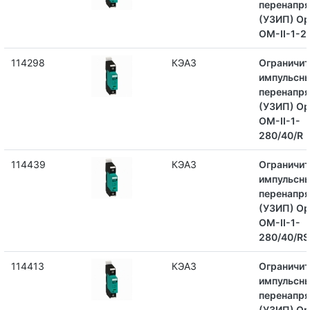
перенапр
(УЗИП) Op
OM-II-1-2
114298
КЭАЗ
Ограничит
импульсн
перенапр
(УЗИП) Op
OM-II-1-
280/40/R
114439
КЭАЗ
Ограничит
импульсн
перенапр
(УЗИП) Op
OM-II-1-
280/40/RS
114413
КЭАЗ
Ограничит
импульсн
перенапр
(УЗИП) Op