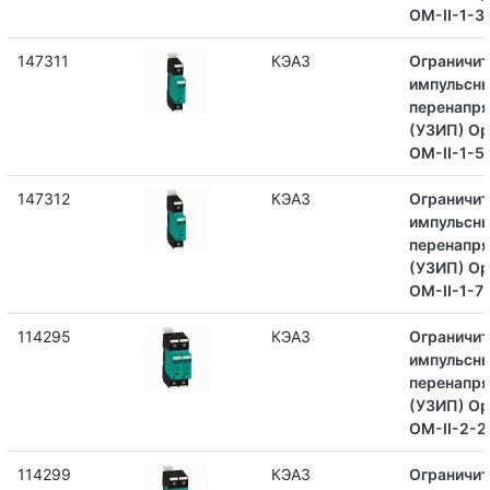
OM-II-1-3
147311
КЭАЗ
Ограничит
импульсн
перенапр
(УЗИП) Op
OM-II-1-5
147312
КЭАЗ
Ограничит
импульсн
перенапр
(УЗИП) Op
OM-II-1-7
114295
КЭАЗ
Ограничит
импульсн
перенапр
(УЗИП) Op
OM-II-2-2
114299
КЭАЗ
Ограничит