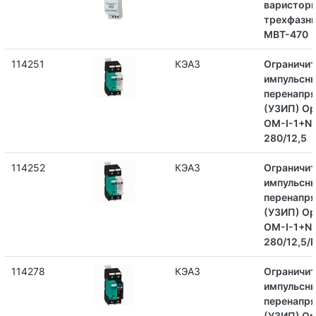
варистор
трехфазн
МВТ-470
114251
КЭАЗ
Ограничит
импульсн
перенапр
(УЗИП) Op
OM-I-1+N
280/12,5
114252
КЭАЗ
Ограничит
импульсн
перенапр
(УЗИП) Op
OM-I-1+N
280/12,5/
114278
КЭАЗ
Ограничит
импульсн
перенапр
(УЗИП) Op