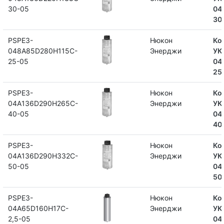
30-05
04
30
PSPE3-
Нюкон
Ко
048A85D280H115C-
Энерджи
УК
25-05
04
25
PSPE3-
Нюкон
Ко
04A136D290H265C-
Энерджи
УК
40-05
04
40
PSPE3-
Нюкон
Ко
04A136D290H332C-
Энерджи
УК
50-05
04
50
PSPE3-
Нюкон
Ко
04A65D160H17C-
Энерджи
УК
2,5-05
04