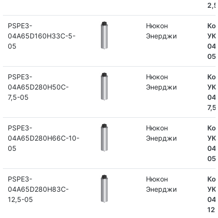
2,
PSPE3-
Нюкон
Ко
04A65D160H33C-5-
Энерджи
УК
05
04
05
PSPE3-
Нюкон
Ко
04A65D280H50C-
Энерджи
УК
7,5-05
04
7,5
PSPE3-
Нюкон
Ко
04A65D280H66C-10-
Энерджи
УК
05
04
05
PSPE3-
Нюкон
Ко
04A65D280H83C-
Энерджи
УК
12,5-05
04
12