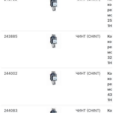
ко
ре
мо
251
1Н
243885
ЧИНТ (CHINT)
Ко
ко
ре
мо
321
1Н
244002
ЧИНТ (CHINT)
Ко
ко
ре
мо
431
1Н
244083
ЧИНТ (CHINT)
Ко