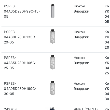
PSPE3-
Нюкон
Ко
04A65D280H99C-15-
Энерджи
УК
05
04
05
PSPE3-
Нюкон
Ко
04A80D280H133C-
Энерджи
УК
20-05
04
20
PSPE3-
Нюкон
Ко
04A85D280H166C-
Энерджи
УК
25-05
04
25
PSPE3-
Нюкон
Ко
04A95D280H199C-
Энерджи
УК
30-05
04
30
243768
ЧИНТ (CHINT)
Ко