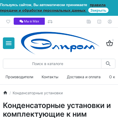
Пользуясь сайтом, Вы автоматически принимаете
правила
передачи и обработки персональных данных
Закрыть
Мы в Мах
0
Производители
Контакты
Доставка и оплата
О ко
Конденсаторные установки
Конденсаторные установки и
комплектующие к ним