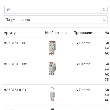
Артикул
Изображение
Производитель
На
83631613001
LS Electric
Бл
ём
AC
83631613009
LS Electric
Бл
ём
AC
75
83631611001
LS Electric
Бл
ём
AC