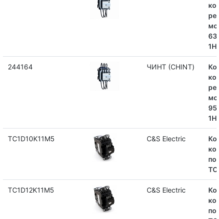
ко
ре
мо
631
1Н
244164
ЧИНТ (CHINT)
Ко
ко
ре
мо
95
1Н
TC1D10K11M5
C&S Electric
Ко
ко
по
TC
TC1D12K11M5
C&S Electric
Ко
ко
по