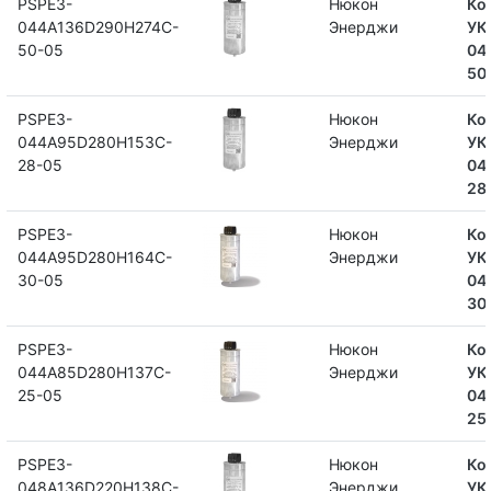
PSPE3-
Нюкон
Ко
044A136D290H274C-
Энерджи
УК
50-05
04
50
PSPE3-
Нюкон
Ко
044A95D280H153C-
Энерджи
УК
28-05
04
28
PSPE3-
Нюкон
Ко
044A95D280H164C-
Энерджи
УК
30-05
04
30
PSPE3-
Нюкон
Ко
044А85D280H137C-
Энерджи
УК
25-05
04
25
PSPE3-
Нюкон
Ко
048A136D220H138C-
Энерджи
УК