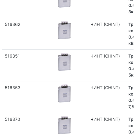
0.
3к
516362
ЧИНТ (CHINT)
Тр
ко
0.
кВ
516351
ЧИНТ (CHINT)
Тр
ко
0.
5к
516353
ЧИНТ (CHINT)
Тр
ко
0.
7,
516370
ЧИНТ (CHINT)
Тр
ко
0.