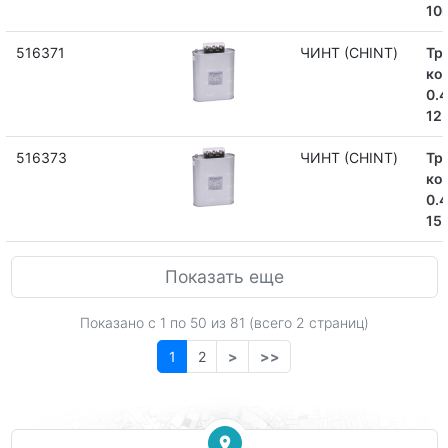
10
516371
ЧИНТ (CHINT)
Тр
ко
0.
12
516373
ЧИНТ (CHINT)
Тр
ко
0.
15
Показать еще
Показано с 1 по
50
из 81 (всего 2 страниц)
1
2
>
>>