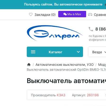
Пользуясь сайтом, Вы автоматически принимаете
Мы в Мах
Закладки (0)
Сравне
8 (8
по будням с 
stv@elprom-s
Каталог
Везде
Автоматические выключатели, УЗО
Моду
Выключатель автоматический OptiDin BM63-1L
Выключатель автоматич
Производитель
КЭАЗ
Артикул:
260196