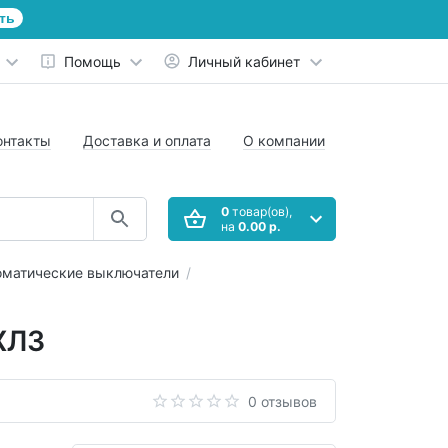
ть
Помощь
Личный кабинет
онтакты
Доставка и оплата
О компании
0
товар(ов),
на
0.00 р.
оматические выключатели
ХЛ3
0 отзывов