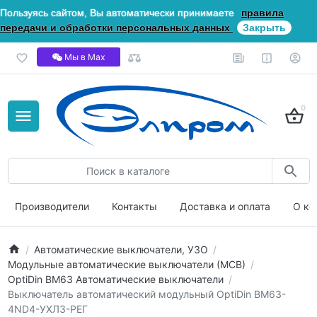
Пользуясь сайтом, Вы автоматически принимаете
правила
передачи и обработки персональных данных
Закрыть
Мы в Мах
0
Производители
Контакты
Доставка и оплата
О ко
Автоматические выключатели, УЗО
Модульные автоматические выключатели (МСВ)
OptiDin ВМ63 Автоматические выключатели
Выключатель автоматический модульный OptiDin BM63-
4ND4-УХЛ3-РЕГ