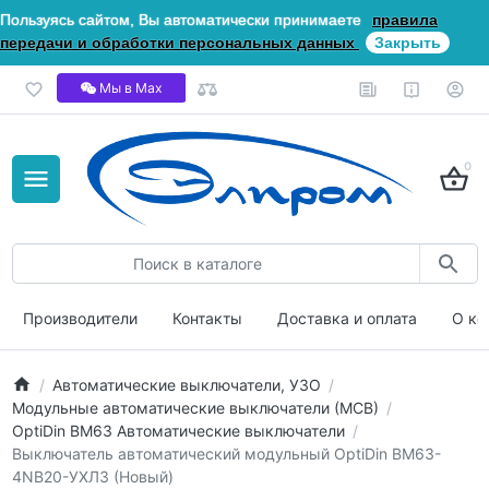
Пользуясь сайтом, Вы автоматически принимаете
правила
передачи и обработки персональных данных
Закрыть
Мы в Мах
0
Производители
Контакты
Доставка и оплата
О ко
Автоматические выключатели, УЗО
Модульные автоматические выключатели (МСВ)
OptiDin ВМ63 Автоматические выключатели
Выключатель автоматический модульный OptiDin BM63-
4NB20-УХЛ3 (Новый)