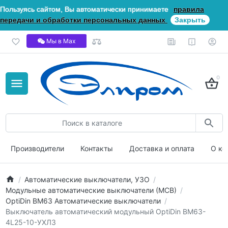
Пользуясь сайтом, Вы автоматически принимаете
правила
передачи и обработки персональных данных
Закрыть
Мы в Мах
0
Производители
Контакты
Доставка и оплата
О ко
Автоматические выключатели, УЗО
Модульные автоматические выключатели (МСВ)
OptiDin ВМ63 Автоматические выключатели
Выключатель автоматический модульный OptiDin BM63-
4L25-10-УХЛ3