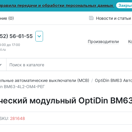
правила передачи и обработки персональных данных
Закры
ние (0)
Новости и статьи
652) 56-61-55
Производители
К
8:00 до 17:00
t.ru
льные автоматические выключатели (МСВ)
OptiDin ВМ63 Авт
in BM63-4L2-ОМ4-РЕГ
ческий модульный OptiDin BM
SKU:
281648