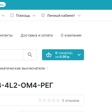
ть
Помощь
Личный кабинет
онтакты
Доставка и оплата
О компании
0
товар(ов),
на
0.00 р.
оматические выключатели
63-4L2-ОМ4-РЕГ
0 отзывов