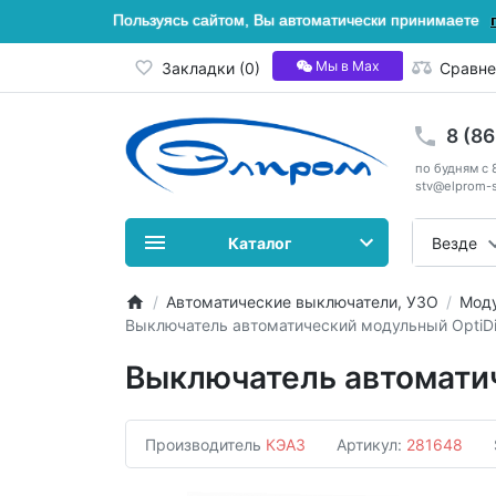
Пользуясь сайтом, Вы автоматически принимаете
Мы в Мах
Закладки (0)
Сравне
8 (8
по будням с 
stv@elprom-s
Каталог
Везде
Автоматические выключатели, УЗО
Моду
Выключатель автоматический модульный OptiD
Выключатель автомати
Производитель
КЭАЗ
Артикул:
281648