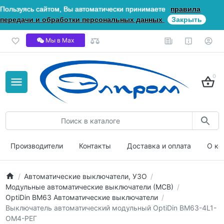
Пользуясь сайтом, Вы автоматически принимаете
правила
передачи и обработки персональных данных
Закрыть
Мы в Мах
0
Производители
Контакты
Доставка и оплата
О ко
Автоматические выключатели, УЗО
Модульные автоматические выключатели (МСВ)
OptiDin ВМ63 Автоматические выключатели
Выключатель автоматический модульный OptiDin BM63-4L1-
ОМ4-РЕГ