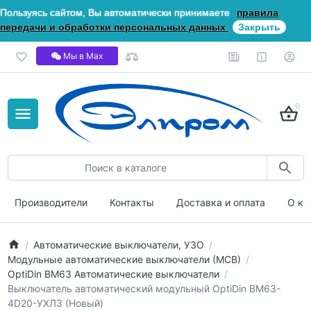
Пользуясь сайтом, Вы автоматически принимаете
правила
передачи и обработки персональных данных
Закрыть
Мы в Мах
0
Производители
Контакты
Доставка и оплата
О ко
Автоматические выключатели, УЗО
Модульные автоматические выключатели (МСВ)
OptiDin ВМ63 Автоматические выключатели
Выключатель автоматический модульный OptiDin BM63-
4D20-УХЛ3 (Новый)