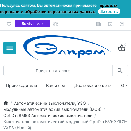
Пользуясь сайтом, Вы автоматически принимаете
правила
передачи и обработки персональных данных
Закрыть
Мы в Мах
0
Производители
Контакты
Доставка и оплата
О ко
Автоматические выключатели, УЗО
Модульные автоматические выключатели (МСВ)
OptiDin ВМ63 Автоматические выключатели
Выключатель автоматический модульный OptiDin BM63-1D1-
УХЛ3 (Новый)