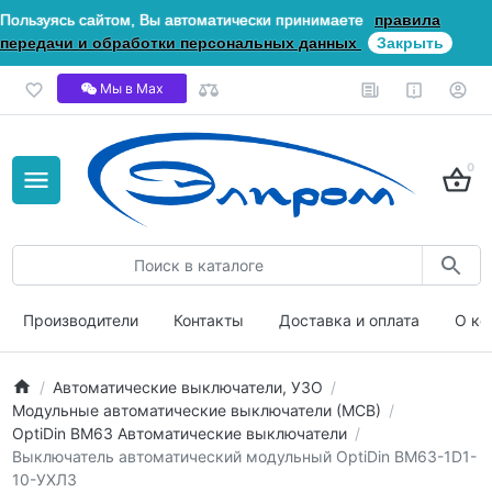
Пользуясь сайтом, Вы автоматически принимаете
правила
передачи и обработки персональных данных
Закрыть
Мы в Мах
0
Производители
Контакты
Доставка и оплата
О ко
Автоматические выключатели, УЗО
Модульные автоматические выключатели (МСВ)
OptiDin ВМ63 Автоматические выключатели
Выключатель автоматический модульный OptiDin BM63-1D1-
10-УХЛ3