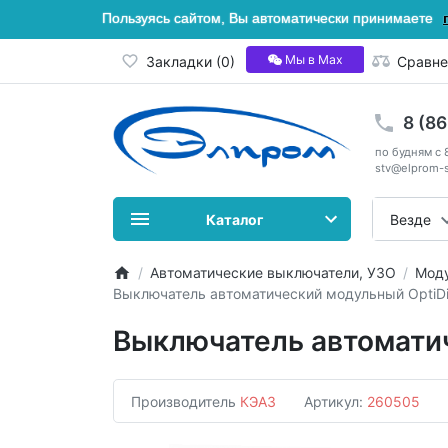
Пользуясь сайтом, Вы автоматически принимаете
Мы в Мах
Закладки (0)
Сравне
8 (8
по будням с 
stv@elprom-s
Каталог
Везде
Автоматические выключатели, УЗО
Моду
Выключатель автоматический модульный OptiD
Выключатель автомати
Производитель
КЭАЗ
Артикул:
260505