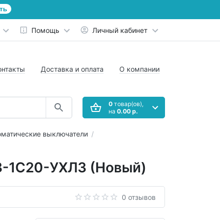
ть
Помощь
Личный кабинет
онтакты
Доставка и оплата
О компании
0
товар(ов),
на
0.00 р.
оматические выключатели
3-1C20-УХЛ3 (Новый)
0 отзывов