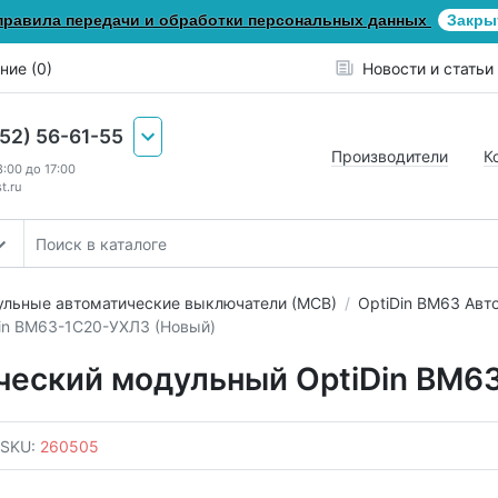
правила передачи и обработки персональных данных
Закры
ние (0)
Новости и статьи
652) 56-61-55
Производители
К
8:00 до 17:00
t.ru
льные автоматические выключатели (МСВ)
OptiDin ВМ63 Авт
in BM63-1C20-УХЛ3 (Новый)
ческий модульный OptiDin BM6
SKU:
260505