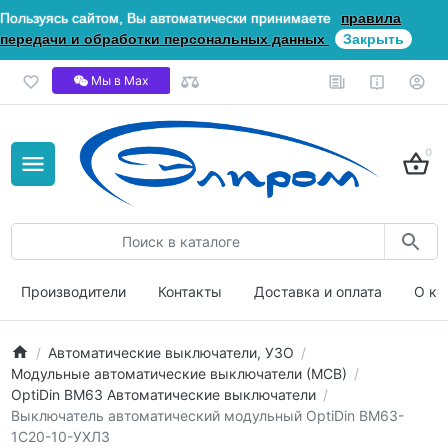
Пользуясь сайтом, Вы автоматически принимаете
правила
передачи и обработки персональных данных
Закрыть
Мы в Мах
0
Производители
Контакты
Доставка и оплата
О ко
Автоматические выключатели, УЗО
Модульные автоматические выключатели (МСВ)
OptiDin ВМ63 Автоматические выключатели
Выключатель автоматический модульный OptiDin BM63-
1C20-10-УХЛ3