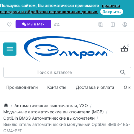
Пользуясь сайтом, Вы автоматически принимаете
правила
передачи и обработки персональных данных
Закрыть
Мы в Мах
0
Производители
Контакты
Доставка и оплата
О ко
Автоматические выключатели, УЗО
Модульные автоматические выключатели (МСВ)
OptiDin ВМ63 Автоматические выключатели
Выключатель автоматический модульный OptiDin BM63-1B5-
ОМ4-РЕГ