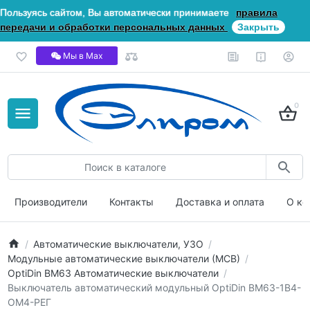
Пользуясь сайтом, Вы автоматически принимаете
правила
передачи и обработки персональных данных
Закрыть
Мы в Мах
0
Производители
Контакты
Доставка и оплата
О ко
Автоматические выключатели, УЗО
Модульные автоматические выключатели (МСВ)
OptiDin ВМ63 Автоматические выключатели
Выключатель автоматический модульный OptiDin BM63-1B4-
ОМ4-РЕГ