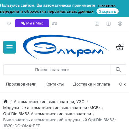
Пользуясь сайтом, Вы автоматически принимаете
правила
передачи и обработки персональных данных
Закрыть
Мы в Мах
0
Производители
Контакты
Доставка и оплата
О ко
Автоматические выключатели, УЗО
Модульные автоматические выключатели (МСВ)
OptiDin ВМ63 Автоматические выключатели
Выключатель автоматический модульный OptiDin BM63-
1B20-DC-ОМ4-РЕГ