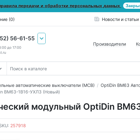
правила передачи и обработки персональных данных
Закры
ние (0)
Новости и статьи
652) 56-61-55
Производители
К
8:00 до 17:00
t.ru
льные автоматические выключатели (МСВ)
OptiDin ВМ63 Авт
in BM63-1B16-УХЛ3 (Новый)
ческий модульный OptiDin BM6
SKU:
257918