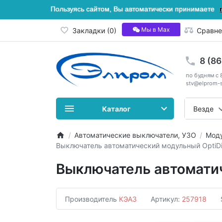
Пользуясь сайтом, Вы автоматически принимаете
Мы в Мах
Закладки (0)
Сравне
8 (8
по будням с 
stv@elprom-s
Каталог
Везде
Автоматические выключатели, УЗО
Моду
Выключатель автоматический модульный OptiD
Выключатель автомати
Производитель
КЭАЗ
Артикул:
257918