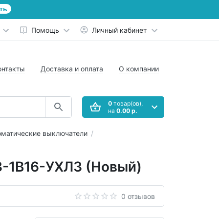
ть
Помощь
Личный кабинет
онтакты
Доставка и оплата
О компании
0
товар(ов),
на
0.00 р.
оматические выключатели
3-1B16-УХЛ3 (Новый)
0 отзывов