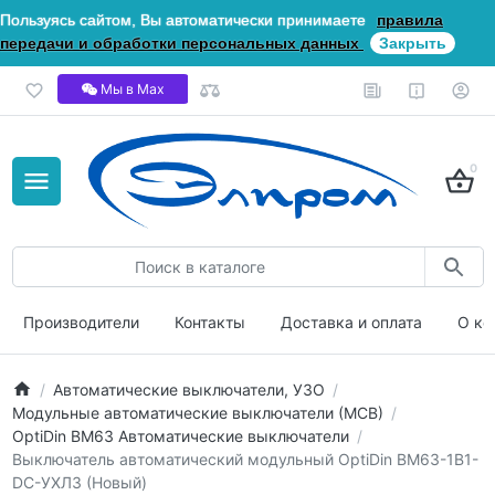
Пользуясь сайтом, Вы автоматически принимаете
правила
передачи и обработки персональных данных
Закрыть
Мы в Мах
0
Производители
Контакты
Доставка и оплата
О ко
Автоматические выключатели, УЗО
Модульные автоматические выключатели (МСВ)
OptiDin ВМ63 Автоматические выключатели
Выключатель автоматический модульный OptiDin BM63-1B1-
DC-УХЛ3 (Новый)