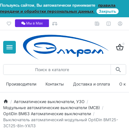
Пользуясь сайтом, Вы автоматически принимаете
правила
передачи и обработки персональных данных
Закрыть
Мы в Мах
0
Производители
Контакты
Доставка и оплата
О ко
Автоматические выключатели, УЗО
Модульные автоматические выключатели (МСВ)
OptiDin ВМ63 Автоматические выключатели
Выключатель автоматический модульный OptiDin BM125-
3C125-8In-УХЛ3