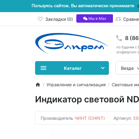
Пользуясь сайтом, Вы автоматически принимаете
Мы в Мах
Закладки (0)
Сравне
8 (8
по будням с 
stv@elprom-s
Каталог
Везде
Управление и сигнализация
Световые и
Индикатор световой ND
Производитель
ЧИНТ (CHINT)
Артикул:
59