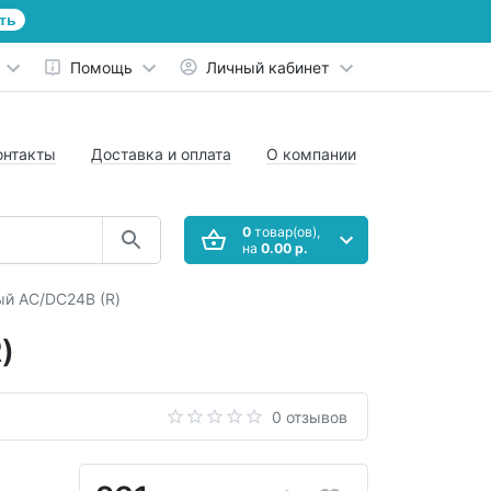
ть
Помощь
Личный кабинет
онтакты
Доставка и оплата
О компании
0
товар(ов),
на
0.00 р.
ый AC/DC24В (R)
)
0 отзывов