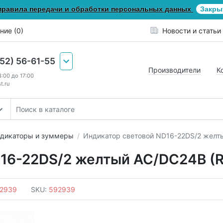
правила передачи и обработки персональных данных
Закры
ние (0)
Новости и статьи
652) 56-61-55
Производители
К
8:00 до 17:00
t.ru
ндикаторы и зуммеры
Индикатор световой ND16-22DS/2 желт
16-22DS/2 желтый AC/DC24В (R
2939
SKU:
592939