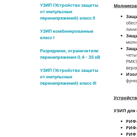
УЗИП (Устройство защиты
Молниеза
от импульсных
Защи
перенапряжений) класс II
обес
лини
УЗИП комбинированные
Защи
класс I
молн
Защи
Разрядники, ограничители
четы
перенапряжения 0,4 - 35 кВ
РМКЭ
веро
УЗИП (Устройство защиты
Изол
от импульсных
функ
перенапряжений) класс III
Устройст
УЗИП для 
РИФ
РИФ
РИФ 