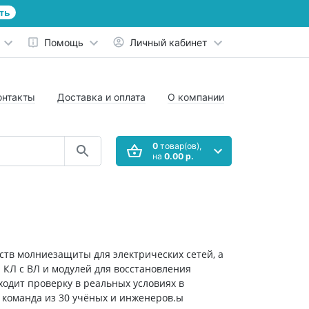
ть
Помощь
Личный кабинет
онтакты
Доставка и оплата
О компании
0
товар(ов),
на
0.00 р.
тв молниезащиты для электрических сетей, а
 КЛ с ВЛ и модулей для восстановления
одит проверку в реальных условиях в
 команда из 30 учёных и инженеров.ы