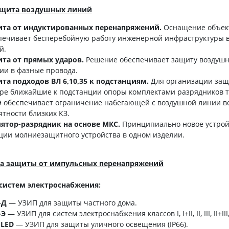
щита воздушных линий
та от индуктированных перенапряжений.
Оснащение объек
печивает бесперебойную работу инженерной инфраструктуры в
й.
та от прямых ударов.
Решение обеспечивает защиту воздушн
ии в фазные провода.
та подходов ВЛ 6,10,35 к подстанциям.
Для организации защ
ре ближайшие к подстанции опоры комплектами разрядников 
 обеспечивает ограничение набегающей с воздушной линии в
ятности близких КЗ.
ятор-разрядник на основе МКС.
Принципиально новое устройс
ции молниезащитного устройства в одном изделии.
ва защиты от импульсных перенапряжений
систем электроснабжения:
-Д
—
УЗИП для защиты частного дома.
-Э
— УЗИП для систем электроснабжения классов I, I+II, II, III, II+III
LED
— УЗИП для защиты уличного освещения (IP66).