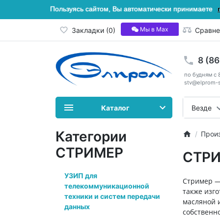
Пользуясь сайтом, Вы автоматически принимаете
Мы в Мах
Закладки (0)
Сравне
8 (8
по будням с 
stv@elprom-s
Каталог
Везде
Категории
Прои
СТРИМЕР
СТР
УЗИП для
Стример —
телекоммуникационной
также изго
техники и систем передачи
масляной 
данных
собственн