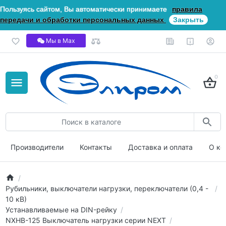
Пользуясь сайтом, Вы автоматически принимаете
правила
передачи и обработки персональных данных
Закрыть
Мы в Мах
0
Производители
Контакты
Доставка и оплата
О ко
Рубильники, выключатели нагрузки, переключатели (0,4 -
10 кВ)
Устанавливаемые на DIN-рейку
NXHB-125 Выключатель нагрузки серии NEXT