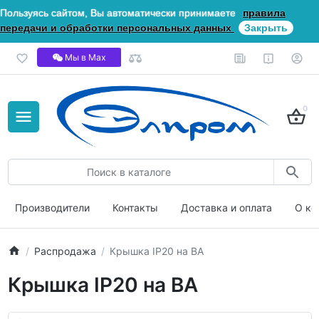
Пользуясь сайтом, Вы автоматически принимаете
правила
передачи и обработки персональных данных
Закрыть
Мы в Мах
0
Производители
Контакты
Доставка и оплата
О ко
Распродажа
Крышка IP20 на ВА
Крышка IP20 на ВА