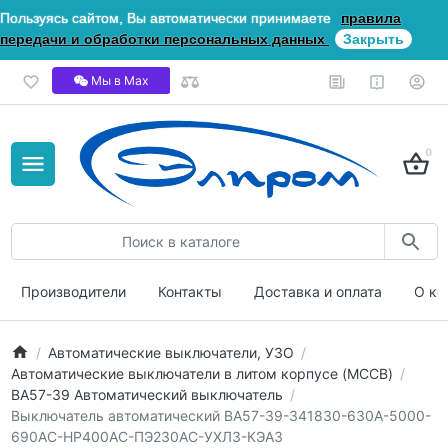
Пользуясь сайтом, Вы автоматически принимаете
правила
передачи и обработки персональных данных
Закрыть
Мы в Мах
0
Производители
Контакты
Доставка и оплата
О ко
Автоматические выключатели, УЗО
Автоматические выключатели в литом корпусе (MCCB)
ВА57-39 Автоматический выключатель
Выключатель автоматический ВА57-39-341830-630А-5000-
690AC-НР400AC-ПЭ230AC-УХЛ3-КЭАЗ