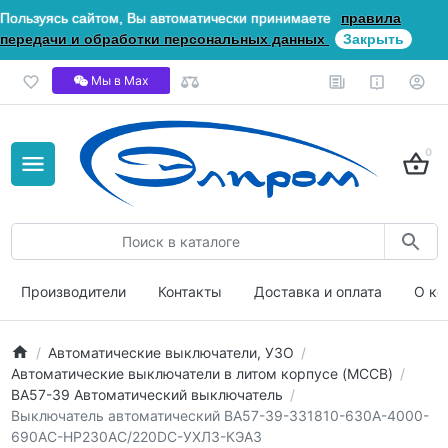
Пользуясь сайтом, Вы автоматически принимаете
правила
передачи и обработки персональных данных
Закрыть
Мы в Мах
0
Производители
Контакты
Доставка и оплата
О ко
Автоматические выключатели, УЗО
Автоматические выключатели в литом корпусе (MCCB)
ВА57-39 Автоматический выключатель
Выключатель автоматический ВА57-39-331810-630А-4000-
690AC-НР230AC/220DC-УХЛ3-КЭАЗ