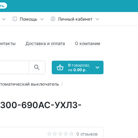
ть
Помощь
Личный кабинет
онтакты
Доставка и оплата
О компании
0
товар(ов),
на
0.00 р.
томатический выключатель
6300-690AC-УХЛ3-
0 отзывов