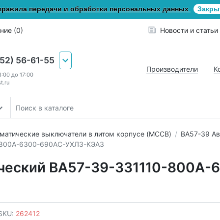
правила передачи и обработки персональных данных
Закры
ние (0)
Новости и статьи
652) 56-61-55
Производители
К
8:00 до 17:00
t.ru
матические выключатели в литом корпусе (MCCB)
ВА57-39 Ав
-800А-6300-690AC-УХЛ3-КЭАЗ
ческий ВА57-39-331110-800А-
SKU:
262412