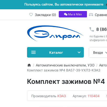
Пользуясь сайтом, Вы автоматически принимаете
Мы в Мах
Закладки (0)
Сравне
8 (8
по будням с 
stv@elprom-s
Каталог
Везде
Автоматические выключатели, УЗО
Авто
Комплект зажимов №4 ВА57-39-УХЛ3-КЭАЗ
Комплект зажимов №4
Производитель
КЭАЗ
Артикул:
110404