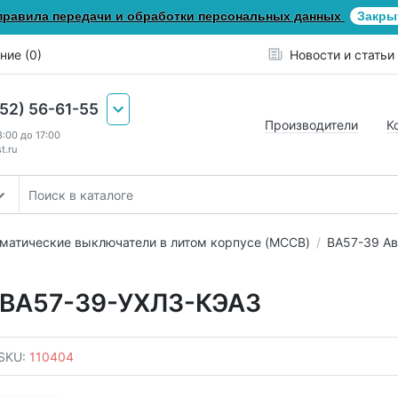
правила передачи и обработки персональных данных
Закры
ние (0)
Новости и статьи
652) 56-61-55
Производители
К
8:00 до 17:00
t.ru
матические выключатели в литом корпусе (MCCB)
ВА57-39 Ав
 ВА57-39-УХЛ3-КЭАЗ
SKU:
110404