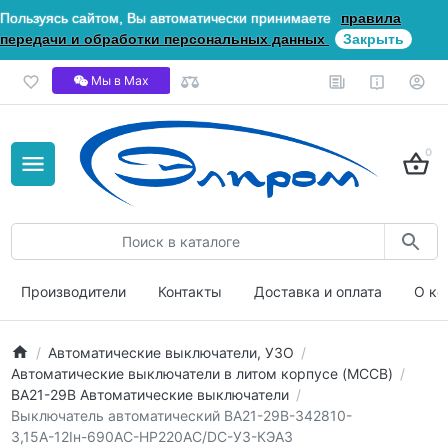
Пользуясь сайтом, Вы автоматически принимаете
правила
передачи и обработки персональных данных
Закрыть
Мы в Мах
0
Производители
Контакты
Доставка и оплата
О ко
Автоматические выключатели, УЗО
Автоматические выключатели в литом корпусе (MCCB)
ВА21-29В Автоматические выключатели
Выключатель автоматический ВА21-29В-342810-
3,15А-12Iн-690AC-НР220AC/DC-У3-КЭАЗ