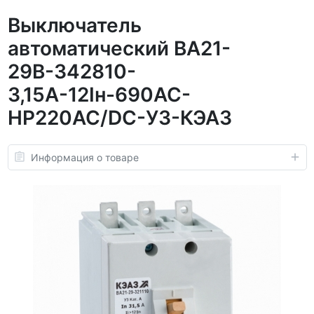
Выключатель
автоматический ВА21-
29В-342810-
3,15А-12Iн-690AC-
НР220AC/DC-У3-КЭАЗ
Информация о товаре