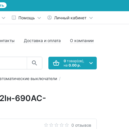
ть
Помощь
Личный кабинет
онтакты
Доставка и оплата
О компании
0
товар(ов),
на
0.00 р.
втоматические выключатели
2Iн-690AC-
0 отзывов