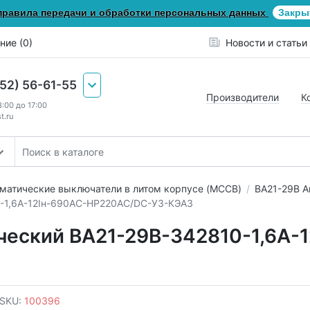
правила передачи и обработки персональных данных
Закры
ние (0)
Новости и статьи
652) 56-61-55
Производители
К
8:00 до 17:00
t.ru
матические выключатели в литом корпусе (MCCB)
ВА21-29В А
-1,6А-12Iн-690AC-НР220AC/DC-У3-КЭАЗ
ческий ВА21-29В-342810-1,6А-1
SKU:
100396