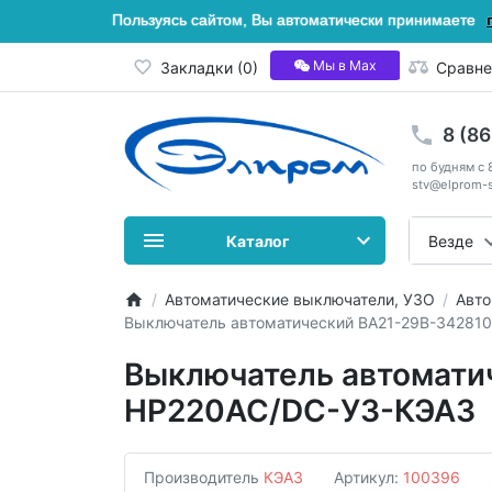
Пользуясь сайтом, Вы автоматически принимаете
Мы в Мах
Закладки (0)
Сравне
8 (8
по будням с 
stv@elprom-s
Каталог
Везде
Автоматические выключатели, УЗО
Авто
Выключатель автоматический ВА21-29В-342810
Выключатель автомати
НР220AC/DC-У3-КЭАЗ
Производитель
КЭАЗ
Артикул:
100396