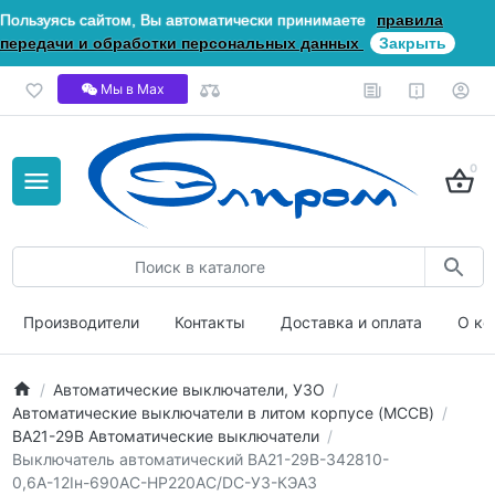
Пользуясь сайтом, Вы автоматически принимаете
правила
передачи и обработки персональных данных
Закрыть
Мы в Мах
0
Производители
Контакты
Доставка и оплата
О ко
Автоматические выключатели, УЗО
Автоматические выключатели в литом корпусе (MCCB)
ВА21-29В Автоматические выключатели
Выключатель автоматический ВА21-29В-342810-
0,6А-12Iн-690AC-НР220AC/DC-У3-КЭАЗ