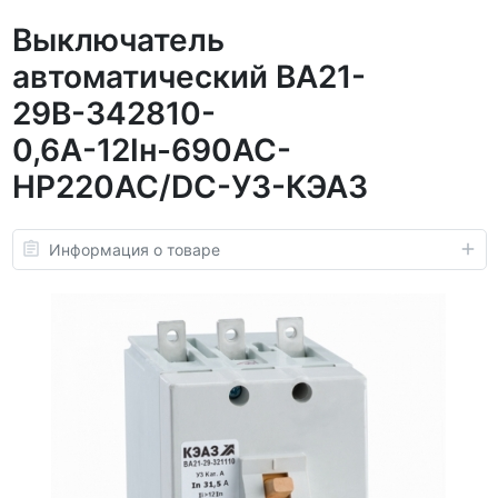
Выключатель
автоматический ВА21-
29В-342810-
0,6А-12Iн-690AC-
НР220AC/DC-У3-КЭАЗ
Информация о товаре