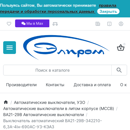
Пользуясь сайтом, Вы автоматически принимаете
правила
передачи и обработки персональных данных
Закрыть
Мы в Мах
0
Производители
Контакты
Доставка и оплата
О ко
Автоматические выключатели, УЗО
Автоматические выключатели в литом корпусе (MCCB)
ВА21-29В Автоматические выключатели
Выключатель автоматический ВА21-29В-342210-
6,3А-4Iн-690AC-У3-КЭАЗ