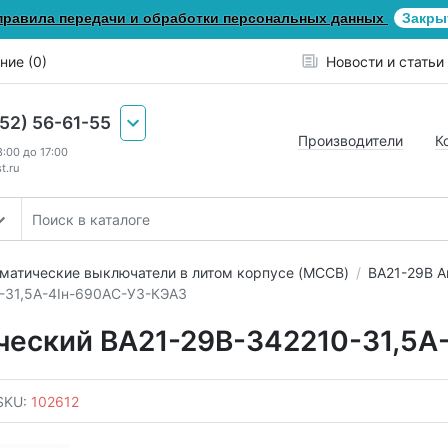
правила передачи и обработки персональных данных
Закры
ние (0)
Новости и статьи
652) 56-61-55
Производители
К
8:00 до 17:00
t.ru
матические выключатели в литом корпусе (MCCB)
ВА21-29В А
-31,5А-4Iн-690AC-У3-КЭАЗ
ческий ВА21-29В-342210-31,5А
SKU:
102612