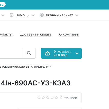
ть
Помощь
Личный кабинет
онтакты
Доставка и оплата
О компании
0
товар(ов),
на
0.00 р.
втоматические выключатели
-4Iн-690AC-У3-КЭАЗ
0 отзывов