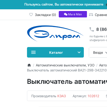
Пользуясь сайтом, Вы автоматически принимаете
Мы в Мах
Закладки (0)
Сравне
8 (8
по будням с 
stv@elprom-s
Каталог
Везде
Автоматические выключатели, УЗО
Авто
Выключатель автоматический ВА21-29В-342210
Выключатель автомати
Производитель
КЭАЗ
Артикул:
102612