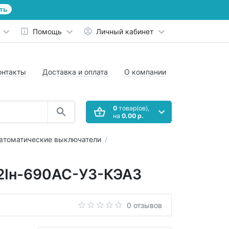
ть
Помощь
Личный кабинет
онтакты
Доставка и оплата
О компании
0
товар(ов),
на
0.00 р.
втоматические выключатели
2Iн-690AC-У3-КЭАЗ
0 отзывов