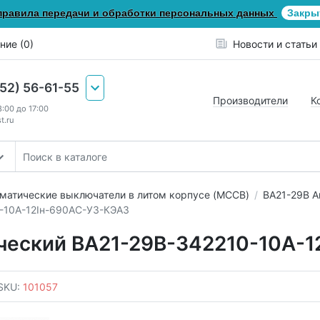
правила передачи и обработки персональных данных
Закры
ние (0)
Новости и статьи
652) 56-61-55
Производители
К
8:00 до 17:00
t.ru
матические выключатели в литом корпусе (MCCB)
ВА21-29В А
-10А-12Iн-690AC-У3-КЭАЗ
ческий ВА21-29В-342210-10А-1
SKU:
101057