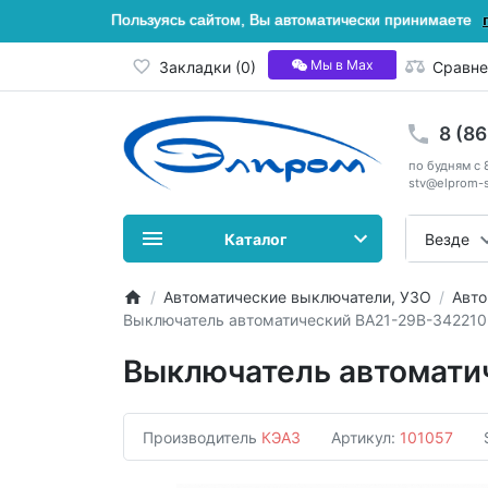
Пользуясь сайтом, Вы автоматически принимаете
Мы в Мах
Закладки (0)
Сравне
8 (8
по будням с 
stv@elprom-s
Каталог
Везде
Автоматические выключатели, УЗО
Авто
Выключатель автоматический ВА21-29В-342210
Выключатель автомати
Производитель
КЭАЗ
Артикул:
101057