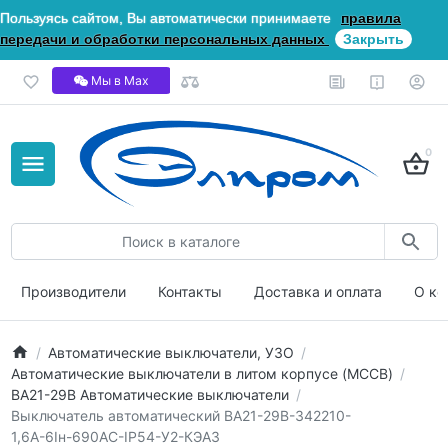
Пользуясь сайтом, Вы автоматически принимаете
правила
передачи и обработки персональных данных
Закрыть
Мы в Мах
0
Производители
Контакты
Доставка и оплата
О ко
Автоматические выключатели, УЗО
Автоматические выключатели в литом корпусе (MCCB)
ВА21-29В Автоматические выключатели
Выключатель автоматический ВА21-29В-342210-
1,6А-6Iн-690AC-IP54-У2-КЭАЗ