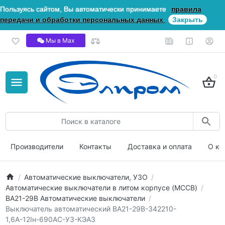
Пользуясь сайтом, Вы автоматически принимаете
правила
передачи и обработки персональных данных
Закрыть
Мы в Мах
0
Производители
Контакты
Доставка и оплата
О ко
Автоматические выключатели, УЗО
Автоматические выключатели в литом корпусе (MCCB)
ВА21-29В Автоматические выключатели
Выключатель автоматический ВА21-29В-342210-
1,6А-12Iн-690AC-У3-КЭАЗ