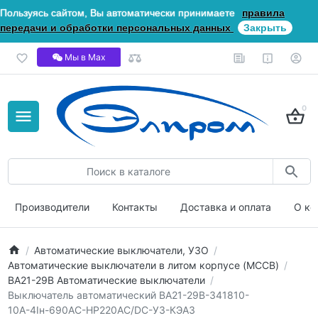
Пользуясь сайтом, Вы автоматически принимаете
правила
передачи и обработки персональных данных
Закрыть
Мы в Мах
0
Производители
Контакты
Доставка и оплата
О ко
Автоматические выключатели, УЗО
Автоматические выключатели в литом корпусе (MCCB)
ВА21-29В Автоматические выключатели
Выключатель автоматический ВА21-29В-341810-
10А-4Iн-690AC-НР220AC/DC-УЗ-КЭАЗ