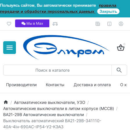
Пользуясь сайтом, Вы автоматически принимаете
правила
передачи и обработки персональных данных
Закрыть
Мы в Мах
0
Производители
Контакты
Доставка и оплата
О ко
Автоматические выключатели, УЗО
Автоматические выключатели в литом корпусе (MCCB)
ВА21-29В Автоматические выключатели
Выключатель автоматический ВА21-29В-341110-
40А-4Iн-690AC-IP54-У2-КЭАЗ