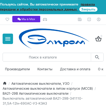
Пользуясь сайтом, Вы автоматически принимаете
правила
передачи и обработки персональных данных
Закрыть
Мы в Мах
0
Производители
Контакты
Доставка и оплата
О ко
Автоматические выключатели, УЗО
Автоматические выключатели в литом корпусе (MCCB)
ВА21-29В Автоматические выключатели
Выключатель автоматический ВА21-29В-341110-
31,5А-12Iн-690AC-У3-КЭАЗ