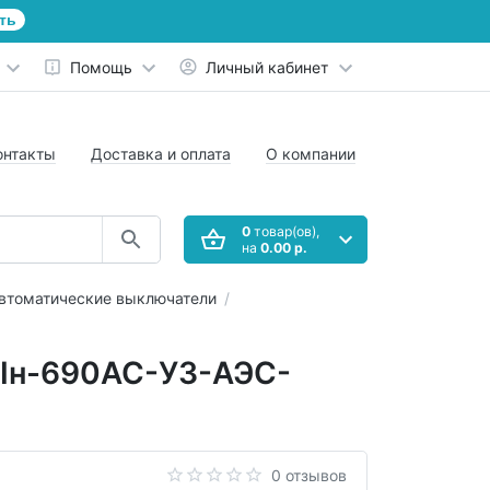
ть
Помощь
Личный кабинет
онтакты
Доставка и оплата
О компании
0
товар(ов),
на
0.00 р.
втоматические выключатели
2Iн-690AC-У3-АЭС-
0 отзывов