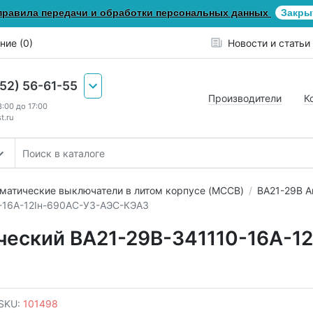
правила передачи и обработки персональных данных
Закры
ние (0)
Новости и статьи
652) 56-61-55
Производители
К
8:00 до 17:00
t.ru
матические выключатели в литом корпусе (MCCB)
ВА21-29В А
-16А-12Iн-690AC-У3-АЭС-КЭАЗ
ческий ВА21-29В-341110-16А-1
SKU:
101498