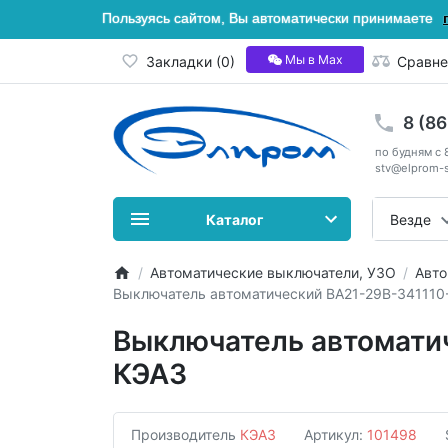
Пользуясь сайтом, Вы автоматически принимаете
Мы в Мах
Закладки (0)
Сравне
8 (8
по будням с 
stv@elprom-s
Каталог
Везде
Автоматические выключатели, УЗО
Авто
Выключатель автоматический ВА21-29В-341110
Выключатель автомати
КЭАЗ
Производитель
КЭАЗ
Артикул:
101498