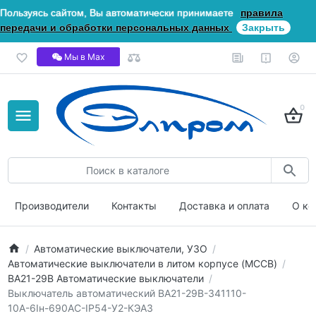
Пользуясь сайтом, Вы автоматически принимаете
правила
передачи и обработки персональных данных
Закрыть
Мы в Мах
0
Производители
Контакты
Доставка и оплата
О ко
Автоматические выключатели, УЗО
Автоматические выключатели в литом корпусе (MCCB)
ВА21-29В Автоматические выключатели
Выключатель автоматический ВА21-29В-341110-
10А-6Iн-690AC-IP54-У2-КЭАЗ