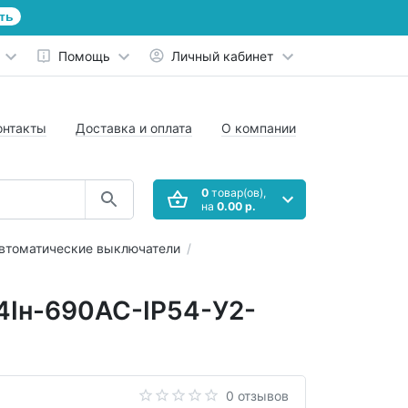
ть
Помощь
Личный кабинет
онтакты
Доставка и оплата
О компании
0
товар(ов),
на
0.00 р.
втоматические выключатели
4Iн-690AC-IP54-У2-
0 отзывов