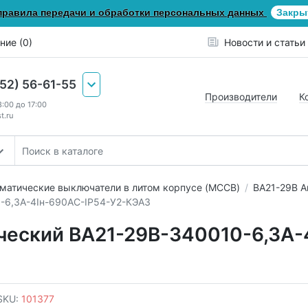
правила передачи и обработки персональных данных
Закры
ние (0)
Новости и статьи
652) 56-61-55
Производители
К
8:00 до 17:00
t.ru
матические выключатели в литом корпусе (MCCB)
ВА21-29В А
-6,3А-4Iн-690AC-IP54-У2-КЭАЗ
ческий ВА21-29В-340010-6,3А-
SKU:
101377