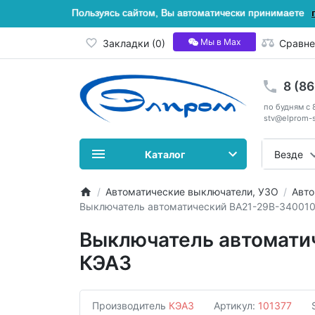
Пользуясь сайтом, Вы автоматически принимаете
Мы в Мах
Закладки (0)
Сравне
8 (8
по будням с 
stv@elprom-s
Каталог
Везде
Автоматические выключатели, УЗО
Авто
Выключатель автоматический ВА21-29В-340010
Выключатель автомати
КЭАЗ
Производитель
КЭАЗ
Артикул:
101377