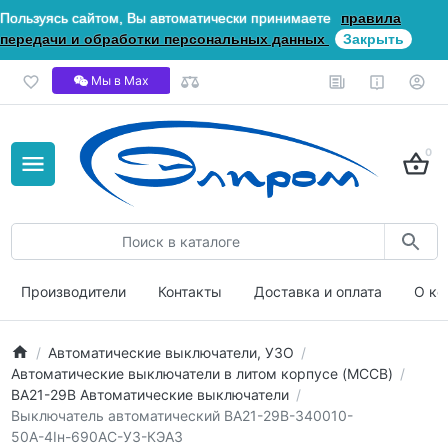
Пользуясь сайтом, Вы автоматически принимаете
правила
передачи и обработки персональных данных
Закрыть
Мы в Мах
0
Производители
Контакты
Доставка и оплата
О ко
Автоматические выключатели, УЗО
Автоматические выключатели в литом корпусе (MCCB)
ВА21-29В Автоматические выключатели
Выключатель автоматический ВА21-29В-340010-
50А-4Iн-690AC-У3-КЭАЗ