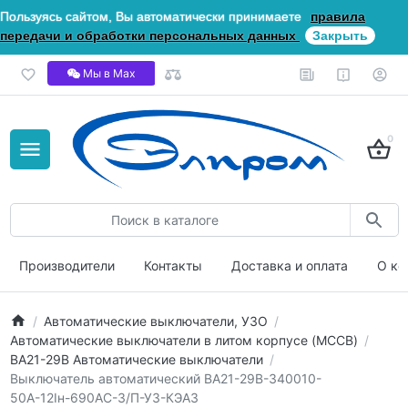
Пользуясь сайтом, Вы автоматически принимаете
правила
передачи и обработки персональных данных
Закрыть
Мы в Мах
0
Производители
Контакты
Доставка и оплата
О ко
Автоматические выключатели, УЗО
Автоматические выключатели в литом корпусе (MCCB)
ВА21-29В Автоматические выключатели
Выключатель автоматический ВА21-29В-340010-
50А-12Iн-690AC-З/П-У3-КЭАЗ