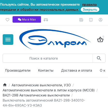
Пользуясь сайтом, Вы автоматически принимаете
правила
передачи и обработки персональных данных
Закрыть
Мы в Мах
0
Производители
Контакты
Доставка и оплата
О ко
Автоматические выключатели, УЗО
Автоматические выключатели в литом корпусе (MCCB)
ВА21-29В Автоматические выключатели
Выключатель автоматический ВА21-29В-340010-
4А-6Iн-690AC-У3-КЭАЗ