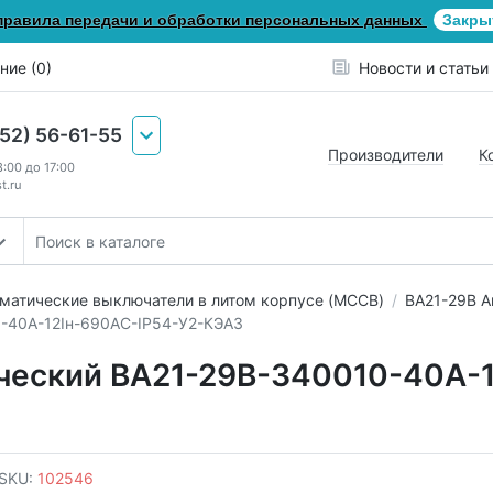
правила передачи и обработки персональных данных
Закры
ние (0)
Новости и статьи
652) 56-61-55
Производители
К
8:00 до 17:00
t.ru
матические выключатели в литом корпусе (MCCB)
ВА21-29В А
-40А-12Iн-690AC-IP54-У2-КЭАЗ
ческий ВА21-29В-340010-40А-1
SKU:
102546