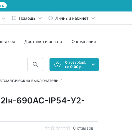
ть
Помощь
Личный кабинет
онтакты
Доставка и оплата
О компании
0
товар(ов),
на
0.00 р.
втоматические выключатели
2Iн-690AC-IP54-У2-
0 отзывов