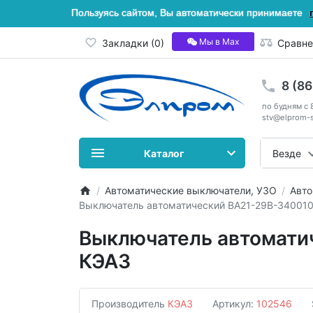
Пользуясь сайтом, Вы автоматически принимаете
Мы в Мах
Закладки (0)
Сравне
8 (8
по будням с 
stv@elprom-s
Каталог
Везде
Автоматические выключатели, УЗО
Авто
Выключатель автоматический ВА21-29В-340010
Выключатель автомати
КЭАЗ
Производитель
КЭАЗ
Артикул:
102546