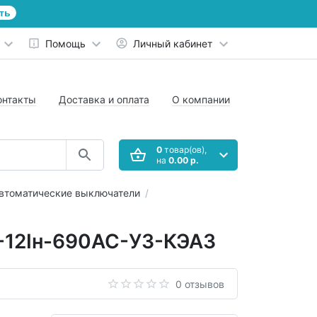
ть
Помощь
Личный кабинет
онтакты
Доставка и оплата
О компании
0
товар(ов),
на
0.00 р.
втоматические выключатели
-12Iн-690AC-У3-КЭАЗ
0 отзывов