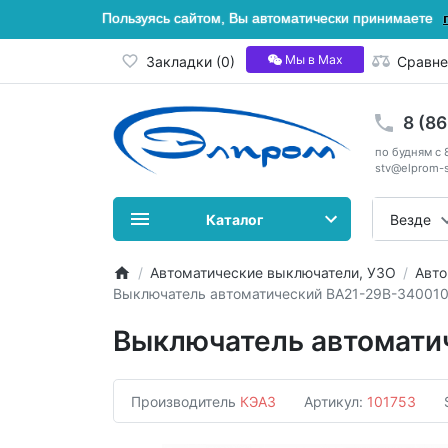
Пользуясь сайтом, Вы автоматически принимаете
Мы в Мах
Закладки (0)
Сравне
8 (8
по будням с 
stv@elprom-s
Каталог
Везде
Автоматические выключатели, УЗО
Авто
Выключатель автоматический ВА21-29В-340010
Выключатель автомати
Производитель
КЭАЗ
Артикул:
101753