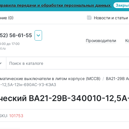
правила передачи и обработки персональных данных
Закры
ние (0)
Новости и статьи
652) 56-61-55
Производители
К
8:00 до 17:00
t.ru
матические выключатели в литом корпусе (MCCB)
ВА21-29В А
-12,5А-12Iн-690AC-У3-КЭАЗ
ческий ВА21-29В-340010-12,5А
SKU:
101753