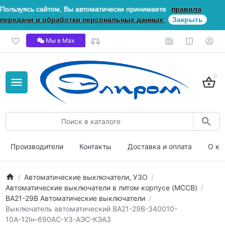
Пользуясь сайтом, Вы автоматически принимаете
правила
передачи и обработки персональных данных
Закрыть
Мы в Мах
0
Производители
Контакты
Доставка и оплата
О ко
Автоматические выключатели, УЗО
Автоматические выключатели в литом корпусе (MCCB)
ВА21-29В Автоматические выключатели
Выключатель автоматический ВА21-29В-340010-
10А-12Iн-690AC-У3-АЭС-КЭАЗ